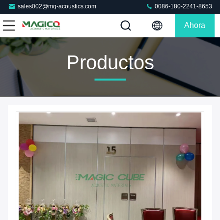
sales002@mq-acoustics.com
0086-180-2241-8653
Ahora
Charle
Productos