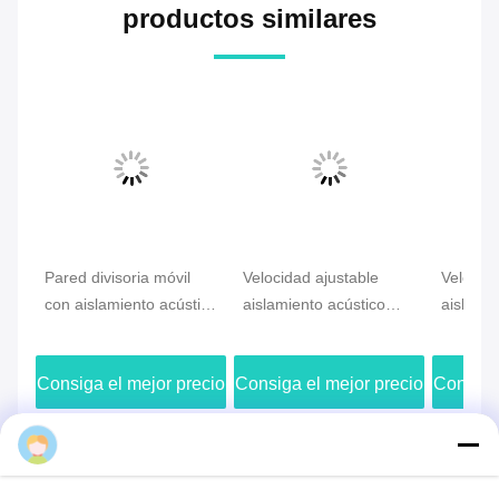
Las Etiquetas:
Pared divisoria acústica
Pared divisoria móvil
Pared divisoria operable
productos similares
Pared divisoria móvil
Velocidad ajustable
Velocida