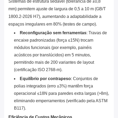
Sistemas de estrutura sedável (tolerância de ±0,8
mm) permitem ajuste de largura de 0,5 a 10 m (GB/T
1800.2-2026 H7), aumentando a adaptabilidade a
espaços irregulares em 80% (testes de campo).
Reconfiguração sem ferramentas
‌: Travas de
encaixe padronizadas (força ≤15N) trocam
módulos funcionais (por exemplo, painéis
acústicos por translúcidos) em 5 minutos,
permitindo mais de 200 variantes de layout
(certificação ISO 2768-m).
Equilíbrio por contrapeso
‌: Conjuntos de
polias integrados (erro ±3%) mantêm força
operacional ≤18N para paredes extra largas (>8m),
eliminando emperramentos (verificado pela ASTM
B117).
Eficiência de Custos Mecânicos