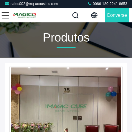
sales002@mq-acoustics.com
0086-180-2241-8653
Converse
Agora
Produtos