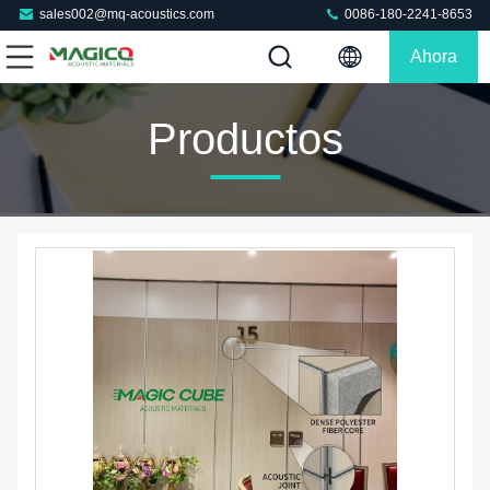
sales002@mq-acoustics.com
0086-180-2241-8653
Ahora
Charle
Productos