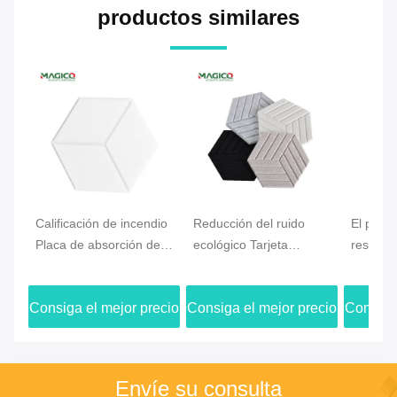
productos similares
Calificación de incendio
Reducción del ruido
El polié
Placa de absorción de
ecológico Tarjeta
respetu
sonido de fibra de
acústica de fibra de
ambient
poliéster 9 mm 12 mm
poliéster con acabado
paneles
Consiga el mejor precio
Consiga el mejor precio
Consiga 
24 mm espesor
3D decorativo
fonoabs
poliéste
3700gs
Envíe su consulta