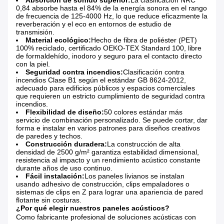
Absorción de sonido superior:
La clasificación NRC
0,84 absorbe hasta el 84% de la energía sonora en el rango
de frecuencia de 125-4000 Hz, lo que reduce eficazmente la
reverberación y el eco en entornos de estudio de
transmisión.
Material ecológico:
Hecho de fibra de poliéster (PET)
100% reciclado, certificado OEKO-TEX Standard 100, libre
de formaldehído, inodoro y seguro para el contacto directo
con la piel.
Seguridad contra incendios:
Clasificación contra
incendios Clase B1 según el estándar GB 8624-2012,
adecuado para edificios públicos y espacios comerciales
que requieren un estricto cumplimiento de seguridad contra
incendios.
Flexibilidad de diseño:
50 colores estándar más
servicio de combinación personalizado. Se puede cortar, dar
forma e instalar en varios patrones para diseños creativos
de paredes y techos.
Construcción duradera:
La construcción de alta
densidad de 2500 g/m² garantiza estabilidad dimensional,
resistencia al impacto y un rendimiento acústico constante
durante años de uso continuo.
Fácil instalación:
Los paneles livianos se instalan
usando adhesivo de construcción, clips empaladores o
sistemas de clips en Z para lograr una apariencia de pared
flotante sin costuras.
¿Por qué elegir nuestros paneles acústicos?
Como fabricante profesional de soluciones acústicas con