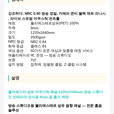
강조하다:
NRC 0.90 방송 정밀
,
카메라 준비 블랙 매트 피니시
,
라이브 스트림 어쿠스틱 컨트롤
재료:
폴리에스테르섬유(PET) 100%
두께:
9mm
크기:
1220x2440mm
밀도:
2500gsm
NRC 등급:
NRC 0.84
화재 등급:
클래스 B1
색상 옵션:
50가지 표준 색상과 맞춤형 매칭 서비스
애플리케이션:
벽, 천장 — 방송 스튜디오
보증:
3년
설치 방법:
접착제, 임팔링 클립, Z-클립 시스템
설명
폴리에스터 섬유 어쿠스틱 패널 1220x2440mm 방송 스튜디
오 인테리어 장식용 9mm 음 흡수 벽판
방송 스튜디오용 폴리에스테르 섬유 음향 패널 — 전문 흡음
솔루션