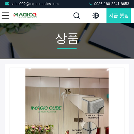
sales002@mq-acoustics.com
0086-180-2241-8653
지금 챗팅
하세요
상품