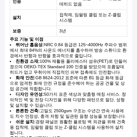
인증
데히드 없음
접착제, 임팔링 클립 또는 Z-클립
설치
시스템
보증
3년
주요 기능 및 이점
뛰어난 흡음성:
NRC 0.84 등급은 125~4000Hz 주파수 범위
에서 최대 84%의 사운드 에너지를 흡수하여 방송 스튜디오 환
경에서 반향과 반향을 효과적으로 줄입니다.
친환경 소재:
100% 재활용 폴리에스터 섬유(PET)로 만들어
졌으며 OEKO-TEX Standard 100 인증을 받았으며 포름알데
히드가 없고 무취이며 직접적인 피부 접촉에도 안전합니다.
화재 안전:
GB 8624-2012 표준에 따른 B1 등급 화재 등급
으로 엄격한 화재 안전 규정을 준수해야 하는 공공 건물 및 상
업 공간에 적합합니다.
디자인 유연성:
50가지 표준 색상과 맞춤형 매칭 서비스. 창
의적인 벽 및 천장 디자인을 위해 다양한 패턴으로 절단, 성형
및 설치할 수 있습니다.
튼튼한 건축:
고밀도 2500gsm 구조는 수년간 연속 사용에
도 치수 안정성, 충격 저항 및 일관된 음향 성능을 보장합니다.
쉬운 설치:
경량 패널은 원활한 플로팅 벽 외관을 위해 건축
용 접착제, 임팔링 클립 또는 Z-클립 시스템을 사용하여 설치
됩니다.