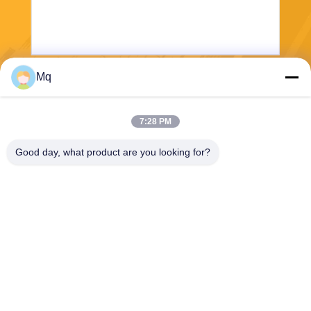
Mq
보내다
7:28 PM
Good day, what product are you looking for?
Guangzhou Mq Acoustic Materials Co., Ltd
sales002@mq-acoustics.co
m
0086-180-2241-8653
중국 광저우 시 천헤 구 쑤지
로드, 케주 비즈니스 빌딩