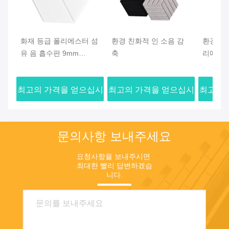
화재 등급 폴리에스터 섬
환경 친화적 인 소음 감
환경 친
유 음 흡수판 9mm
축
리에스터
12mm 24mm 두께
터 음 흡
3700gs
최고의 가격을 얻으십시
최고의 가격을 얻으십시
최고의 
오
오
문의사항 보내주세요
요청사항을 보내주시면 
최대한 빨리 답변하겠습
니다.