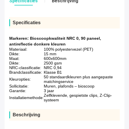
Specificaties
Beschrijving
Specificaties
Markeren:
Bioscoopkwaliteit NRC 0
,
90 paneel
,
antireflectie donkere kleuren
Materiaal:
100% polyestervezel (PET)
Dikte:
15 mm
Maat:
600x600mm
Dikte:
2500 gsm
NRC-classificatie:
NRC 0,94
Brandclassificatie:
Klasse B1
50 standaardkleuren plus aangepaste
Kleuropties:
matchingservice
Sollicitatie:
Muren, plafonds – bioscoop
Garantie:
3 jaar
Zelfklevende, gespietste clips, Z-Clip-
Installatiemethode:
systeem
Beschrijving