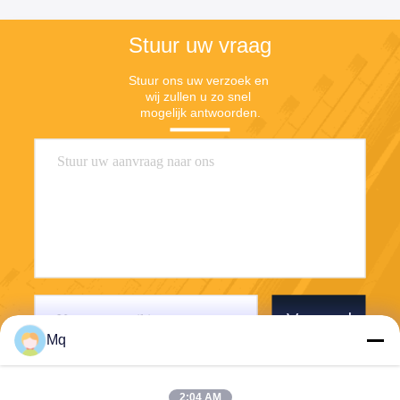
Stuur uw vraag
Stuur ons uw verzoek en 
wij zullen u zo snel 
mogelijk antwoorden.
Verzend
Mq
2:04 AM