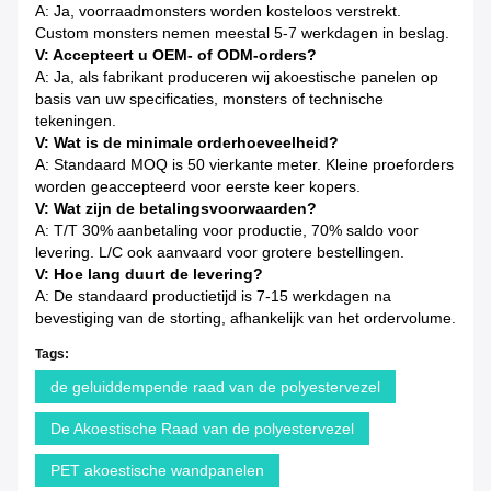
A: Ja, voorraadmonsters worden kosteloos verstrekt.
Custom monsters nemen meestal 5-7 werkdagen in beslag.
V: Accepteert u OEM- of ODM-orders?
A: Ja, als fabrikant produceren wij akoestische panelen op
basis van uw specificaties, monsters of technische
tekeningen.
V: Wat is de minimale orderhoeveelheid?
A: Standaard MOQ is 50 vierkante meter. Kleine proeforders
worden geaccepteerd voor eerste keer kopers.
V: Wat zijn de betalingsvoorwaarden?
A: T/T 30% aanbetaling voor productie, 70% saldo voor
levering. L/C ook aanvaard voor grotere bestellingen.
V: Hoe lang duurt de levering?
A: De standaard productietijd is 7-15 werkdagen na
bevestiging van de storting, afhankelijk van het ordervolume.
Tags:
de geluiddempende raad van de polyestervezel
De Akoestische Raad van de polyestervezel
PET akoestische wandpanelen