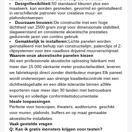
Designflexibiliteit:
50 standaard kleuren plus een
maatwerk. kan worden gesneden, gevormd en geïnstalleerd
in verschillende patronen voor creatieve muur- en
plafondontwerpen.
Duurzaam bouwen:
De constructie met een hoge
dichtheid van 2500 gram zorgt voor dimensionale stabiliteit,
slagweerstand en consistente akoestische prestaties
gedurende jaren van continu gebruik.
Gemakkelijk te installeren:
Lichte panelen worden
geïnstalleerd met behulp van constructielijm, palenclips of Z-
clipsystemen voor een naadloos drijvend muurverschijnsel.
Waarom onze akoestische panelen kiezen
Als een professionele akustische oplossing fabrikant met
meer dan 15.000 vierkante meter productiefaciliteit, leveren
we fabrieksprijs direct zonder distributeur marges.Elk paneel
wordt onderworpen aan strenge kwaliteitscontrole met een
dichtheidsgehalte en een dikte-tolerantie binnen ±0We
exporteren naar meer dan 30 landen met betrouwbare
levering en volledige conformiteitsdocumentatie.
Ideale toepassingen
Perfecte voor bioscopen, theaters, auditoriums. geschikt
voor muren, plafonds, buffers.en op maat gemaakte
akoestische installaties.
Vaak gestelde vragen
Q: Kan ik gratis monsters krijgen voor testen?