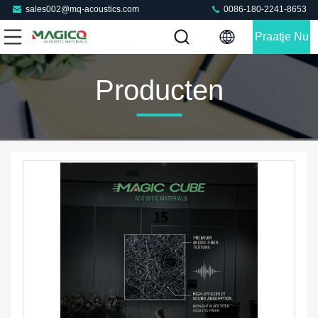
sales002@mq-acoustics.com
0086-180-2241-8653
Praatje Nu
Producten