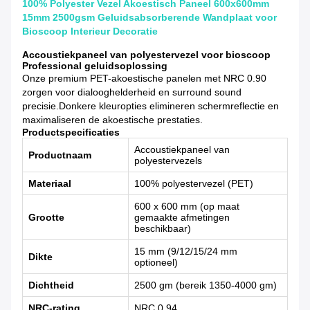
100% Polyester Vezel Akoestisch Paneel 600x600mm
15mm 2500gsm Geluidsabsorberende Wandplaat voor
Bioscoop Interieur Decoratie
Accoustiekpaneel van polyestervezel voor bioscoop
Professional geluidsoplossing
Onze premium PET-akoestische panelen met NRC 0.90
zorgen voor dialooghelderheid en surround sound
precisie.Donkere kleuropties elimineren schermreflectie en
maximaliseren de akoestische prestaties.
Productspecificaties
Accoustiekpaneel van
Productnaam
polyestervezels
Materiaal
100% polyestervezel (PET)
600 x 600 mm (op maat
Grootte
gemaakte afmetingen
beschikbaar)
15 mm (9/12/15/24 mm
Dikte
optioneel)
Dichtheid
2500 gm (bereik 1350-4000 gm)
NRC-rating
NRC 0.94