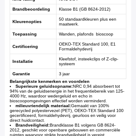
Brandbeoordeling
Klasse B1 (GB 8624-2012)
50 standaardkleuren plus een
Kleurenopties
maatwerk.
Toepassing
Wanden, plafonds ️ bioscoop
OEKO-TEX Standard 100, E1
Certificering
Formaldehydevrij
Kleefstof, insteekclips of Z-clip-
Installatie
systeem
Garantie
3 jaar
Belangrijkste kenmerken en voordelen
Superieure geluidsopname:
NRC 0,94 absorbeert tot
94% van de geluidsenergie in het frequentiebereik van 125-
4000 Hz, waardoor wedergeluid en echo in
bioscoopomgevingen effectief worden verminderd.
milieuvriendelijk materiaal:
Gemaakt van 100%
gerecycled polyestervezel (PET), OEKO-TEX Standard 100
gecertificeerd, formaldehydevrij, geurloos en veilig voor
direct huidcontact.
Brandveiligheid:
Brandklasse B1 volgens GB 8624-
2012, geschikt voor openbare gebouwen en commerciële
ruimtes waarvoor strikte brandveiligheid is vereist.