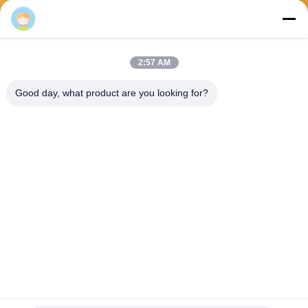
Envoyez
2:57 AM
Good day, what product are you looking for?
Guangzhou Mq Acoustic Materials Co., Ltd
sales002@mq-acoustics.co
m
0086-180-2241-8653
Le bâtiment commercial KeZ
hu, rue ZhuJi, district TianH
e, GuangZhou, Chine
Bonne qualité de la Chine panneau acoustique en fibres de polyester
Fournisseur. Copyright © 2026 Guangzhou Mq Acoustic Materials Co., Ltd .