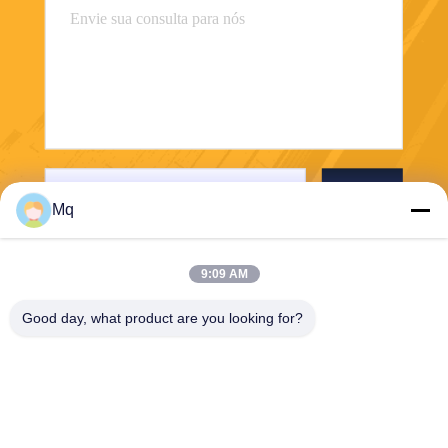
Envie
Mq
9:09 AM
Good day, what product are you looking for?
Guangzhou Mq Acoustic Materials Co., Ltd
sales002@mq-acoustics.co
m
0086-180-2241-8653