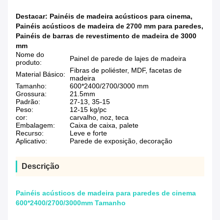
Destacar:
Painéis de madeira acústicos para cinema
,
Painéis acústicos de madeira de 2700 mm para paredes
,
Painéis de barras de revestimento de madeira de 3000
mm
Nome do
Painel de parede de lajes de madeira
produto:
Fibras de poliéster, MDF, facetas de
Material Básico:
madeira
Tamanho:
600*2400/2700/3000 mm
Grossura:
21.5mm
Padrão:
27-13, 35-15
Peso:
12-15 kg/pc
cor:
carvalho, noz, teca
Embalagem:
Caixa de caixa, palete
Recurso:
Leve e forte
Aplicativo:
Parede de exposição, decoração
Descrição
Painéis acústicos de madeira para paredes de cinema
600*2400/2700/3000mm Tamanho