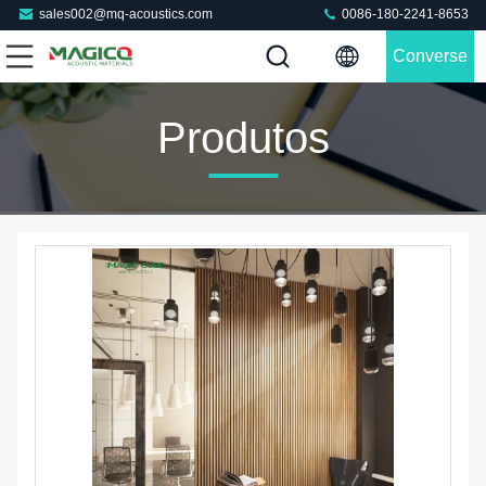
sales002@mq-acoustics.com
0086-180-2241-8653
Converse
Agora
Produtos