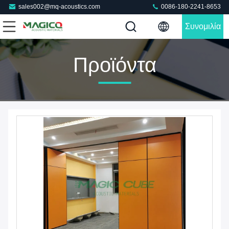
sales002@mq-acoustics.com
0086-180-2241-8653
Συνομιλία
Τώρα
Προϊόντα