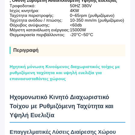
,
Οθόνη Συρόμενη Αναδιπλούμενη Υψηλής Ευελιξίας
Τροφοδοτικό:
50HZ 380V
Ισχύς κινητήρα:
4KW
Ταχύτητα περιστροφής:
0~65rpm (ρυθμιζόμενο)
Ταχύτητα ανόδου / πτώσης:
10-350 mm/m (ρυθμιζόμενο)
Θόρυβος ανύψωσης:
<60db
Μέγιστη κατανάλωση ενέργειας:
15000W
Θερμοκρασία περιβάλλοντος:
-20°C~50°C
Περιγραφή
Ηχητική μόνωση Κινούμενος διαχωριστικός τοίχος με
ρυθμιζόμενη ταχύτητα και υψηλή ευελιξία για
επανασυσταθέντες χώρους
Ηχομονωτικό Κινητό Διαχωριστικό
Τοίχου με Ρυθμιζόμενη Ταχύτητα και
Υψηλή Ευελιξία
Επαγγελματικές Λύσεις Διαίρεσης Χώρου