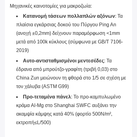
Μηχανικές καινοτομίες για μακροζωία:
Κατανομή τάσεων πολλαπλών αξόνων
‌: Τα
πλαίσια εγκάρσιας δοκού του Πύργου Ping An
(ανοχή ±0,2mm) δείχνουν παραμόρφωση <1mm
μετά από 100k κύκλους (σύμφωνα με GB/T 7106-
2019)
Αυτο-αντισταθμισμένοι μεντεσέδες
‌: Τα
έδρανα από μπρούτζο-γραφίτη (τριβή 0,03) στο
China Zun μειώνουν τη φθορά στο 1/5 σε σχέση με
τον χάλυβα (ASTM G99)
Προ-τεταμένα πάνελ
‌: Το προ-καμπυλωμένο
κράμα Al-Mg στο Shanghai SWFC αυξάνει την
ακαμψία κάμψης κατά 40% (φορτίο 500N/m²,
εκτροπή≤L/500)