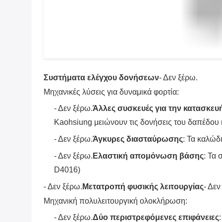
- Δεν ξέρω.
Ελαστική απομόνωση βάσης
: Τα
D4016)
- Δεν ξέρω.
Μετατροπή φυσικής λειτουργίας
- Δεν
Μηχανική πολυλειτουργική ολοκλήρωση:
- Δεν ξέρω.
Δύο περιστρεφόμενες επιφάνειες
- Δεν ξέρω.
Στρώσιμη αποθήκευση
: Οι πίνακ
- Δεν ξέρω.
Καθίσματα αναδιπλώσιμα
: Κρυμμέ
Έτοιμος να κάνεις επανάσταση στον χώρο σου;
Επικοινωνήστε μαζί μας τώρα για μια δωρεάν προσαρ
Τεχνικές προδιαγραφές
Μέγιστο ύψος