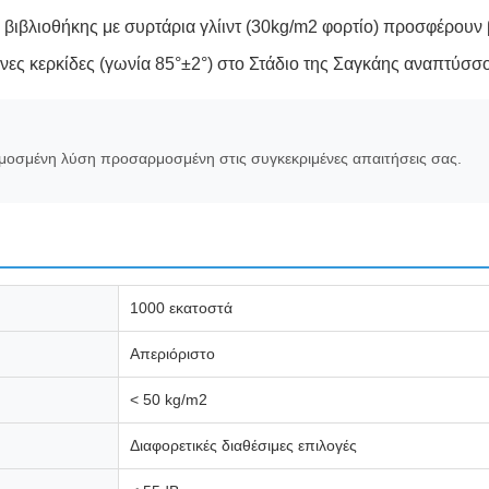
Απεριόριστο
< 50 kg/m2
Διαφορετικές διαθέσιμες επιλογές
< 55dB
Αισθητήρας εμποδίων με αυτόματη ανάστροφη λειτο
η
1200 mm-1800 mm (περίπου)
1500 mm (περίπου)