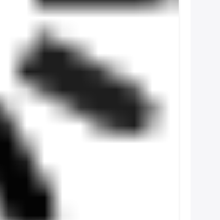
αουτσούκ (8% αναλογία μάζας) στα κτίρια του
κλίση σε ±3 mm (JIS A 1414)