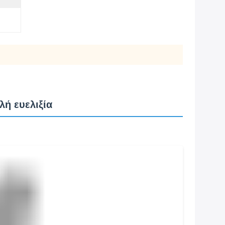
λή ευελιξία