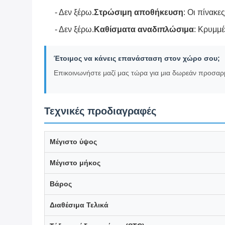
Μέγιστο μήκος
Βάρος
Διαθέσιμα Τελικά
Τάξη μετάδοσης ήχου (STC)
Χαρακτηριστικά ασφαλείας
Απαιτούμενος χώρος στην οροφή για αποθήκευσ
Διάμετρος τσέπης
Γκαλερί προϊόντων