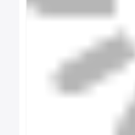
Συστήματα ελέγχου δονήσεων
- Δεν ξέρω.
Μηχανικές λύσεις για δυναμικά φορτία:
- Δεν ξέρω.
Άλλες συσκευές για την κατασκε
Kaohsiung μειώνουν τις δονήσεις του δαπέδου
- Δεν ξέρω.
Άγκυρες διασταύρωσης
: Τα καλώδ