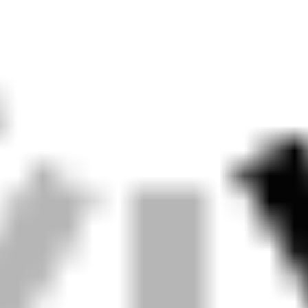
υή ηλεκτρικών συσσωρευτών
: Τα εκκρεμές από μόλυβδο και κ
 κατά 60% (GB 50011-2025)
ια χάλυβα 12 mm στα έργα του μετρό του Τόκιο περιορίζουν την 