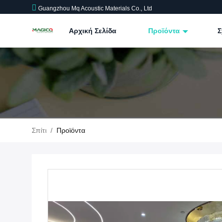
Guangzhou Mq Acoustic Materials Co., Ltd
Αρχική Σελίδα
Προϊόντα
Σ
Σπίτι
/
Προϊόντα