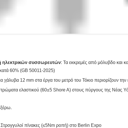
 στρώματα ελαστικού (60±5 Shore A) στους πύργους της Νέας 
 ξέρω.
: Στρογγυλοί πίνακες (≤5Nm ροπή) στο Berlin Expo
ες βιβλιοθήκης με συρτάρια γλίιντ (30kg/m2 φορτίο) προσφέρου
νες κερκίδες (γωνία 85°±2°) στο Στάδιο της Σαγκάης αναπτύσ
μοσμένη λύση προσαρμοσμένη στις συγκεκριμένες απαιτήσεις σας.
1000 εκατοστά