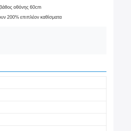
υργία