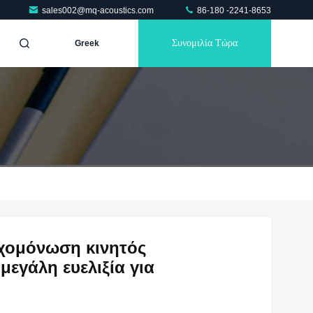
sales002@mq-acoustics.com
86-180 -2241-8653
Συνομιλία Τώρα
Greek
ηχομόνωση κινητός
μεγάλη ευελιξία για