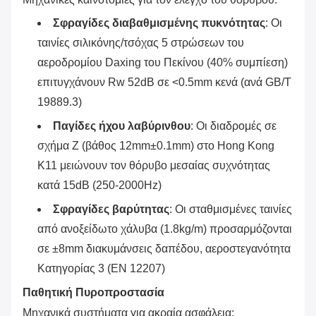
Σφραγίδες διαβαθμισμένης πυκνότητας
‌: Οι
ταινίες σιλικόνης/τσόχας 5 στρώσεων του
αεροδρομίου Daxing του Πεκίνου (40% συμπίεση)
επιτυγχάνουν Rw 52dB σε <0.5mm κενά (ανά GB/T
19889.3)
Παγίδες ήχου λαβύρινθου
‌: Οι διαδρομές σε
σχήμα Z (βάθος 12mm±0.1mm) στο Hong Kong
K11 μειώνουν τον θόρυβο μεσαίας συχνότητας
κατά 15dB (250-2000Hz)
Σφραγίδες βαρύτητας
‌: Οι σταθμισμένες ταινίες
από ανοξείδωτο χάλυβα (1.8kg/m) προσαρμόζονται
σε ±8mm διακυμάνσεις δαπέδου, αεροστεγανότητα
Κατηγορίας 3 (EN 12207)
Παθητική Πυροπροστασία
Μηχανικά συστήματα για ακραία ασφάλεια: