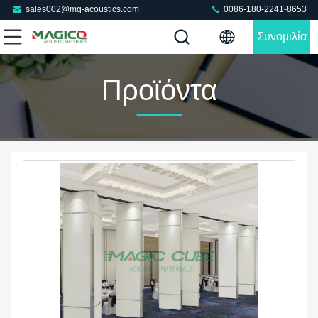
sales002@mq-acoustics.com
0086-180-2241-8653
Συνομιλία
Τώρα
Προϊόντα