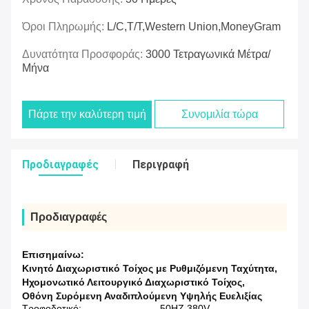
Όροι Πληρωμής:
L/C,T/T,Western Union,MoneyGram
Δυνατότητα Προσφοράς:
3000 Τετραγωνικά Μέτρα/
Μήνα
Πάρτε την καλύτερη τιμή
Συνομιλία τώρα
Προδιαγραφές
Περιγραφή
Προδιαγραφές
Επισημαίνω:
Κινητό Διαχωριστικό Τοίχος με Ρυθμιζόμενη Ταχύτητα
,
Ηχομονωτικό Λειτουργικό Διαχωριστικό Τοίχος
,
Οθόνη Συρόμενη Αναδιπλούμενη Υψηλής Ευελιξίας
Τροφοδοτικό:
50HZ 380V