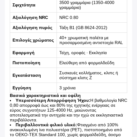
3500 γραμμάρια (1350-4000
Σφιχτότητα
γραμμάρια)
Αξιολόγηση NRC
NRC 0.80
Αξιολόγηση πυρός
Τάξη Β1 (GB 8624-2012)
40+ χρωματική παλέτα με
Επιλογές χρώματος
προσαρμοσμένη αντιστοιχία RAL
Εφαρμογή
Τείχη, οροφές ∙ Εκκλησία
Πιστοποίηση
Ελεύθερη από φορμαλδεΰδη
Συσκευές κολλήματος, κλιπς ή
Εγκατάσταση
σύστημα κλιπς Z
Εγγύηση
3 χρόνια
Βασικά χαρακτηριστικά και οφέλη
Υπερισσότερη Απορρόφηση Ήχου:
Η βαθμολογία NRC
0,80 απορροφά έως και 80% της ηχητικής ενέργειας σε
εύρος συχνοτήτων 125-4000 Hz, μειώνοντας
αποτελεσματικά την αντηχεία και την ηχώ σε εκκλησιαστικά
περιβάλλοντα.
Περιβαλλοντικά φιλικό υλικό:
Φτιαγμένο από 100%
ανακυκλωμένη ίνα πολυεστέρα (PET), πιστοποιημένο από
το OEKO-TEX Standard 100, χωρίς φορμαλδεΰδη, άοσμο