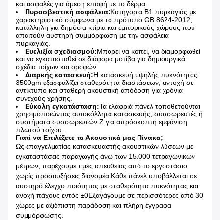
και ασφαλές για άμεση επαφή με το δέρμα.
Πυροσβεστική ασφάλεια:
Κατηγορία B1 πυρκαγιάς με
χαρακτηριστικό σύμφωνα με το πρότυπο GB 8624-2012,
κατάλληλη για δημόσια κτίρια και εμπορικούς χώρους που
απαιτούν αυστηρή συμμόρφωση με την ασφάλεια
πυρκαγιάς.
Ευελιξία σχεδιασμού:
Μπορεί να κοπεί, να διαμορφωθεί
και να εγκατασταθεί σε διάφορα μοτίβα για δημιουργικά
σχέδια τοίχων και οροφών.
Διαρκής κατασκευή:
Η κατασκευή υψηλής πυκνότητας
3500gm εξασφαλίζει σταθερότητα διαστάσεων, αντοχή σε
αντίκτυπο και σταθερή ακουστική απόδοση για χρόνια
συνεχούς χρήσης.
Εύκολη εγκατάσταση:
Τα ελαφριά πάνελ τοποθετούνται
χρησιμοποιώντας αυτοκόλλητα κατασκευής, συσσωρευτές ή
συστήματα συσσωρευτών Z για απρόσκοπτη εμφάνιση
πλωτού τοίχου.
Γιατί να Επιλέξετε τα Ακουστικά μας Πίνακα;
Ως επαγγελματίας κατασκευαστής ακουστικών λύσεων με
εγκαταστάσεις παραγωγής άνω των 15.000 τετραγωνικών
μέτρων, παρέχουμε τιμές απευθείας από το εργοστάσιο
χωρίς προσαυξήσεις διανομέα.Κάθε πάνελ υποβάλλεται σε
αυστηρό έλεγχο ποιότητας με σταθερότητα πυκνότητας και
ανοχή πάχους εντός ±0Εξαγάγουμε σε περισσότερες από 30
χώρες με αξιόπιστη παράδοση και πλήρη έγγραφα
συμμόρφωσης.