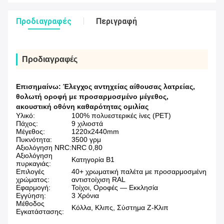
Προδιαγραφές
Περιγραφή
Προδιαγραφές
Επισημαίνω:
Έλεγχος αντηχείας αίθουσας λατρείας
,
θολωτή οροφή με προσαρμοσμένο μέγεθος
,
ακουστική οθόνη καθαρότητας ομιλίας
Υλικό:
100% πολυεστερικές ίνες (PET)
Πάχος:
9 χιλιοστά
Μέγεθος:
1220x2440mm
Πυκνότητα:
3500 γρμ
Αξιολόγηση NRC:
NRC 0,80
Αξιολόγηση
Κατηγορία Β1
πυρκαγιάς:
Επιλογές
40+ χρωματική παλέτα με προσαρμοσμένη
χρώματος:
αντιστοίχιση RAL
Εφαρμογή:
Τοίχοι, Οροφές — Εκκλησία
Εγγύηση:
3 Χρόνια
Μέθοδος
Κόλλα, Κλιπς, Σύστημα Ζ-Κλιπ
Εγκατάστασης: