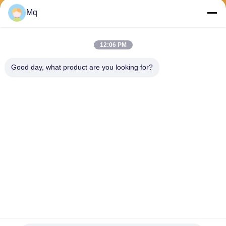
Στείλετε
Mq
12:06 PM
Good day, what product are you looking for?
Guangzhou Mq Acoustic Materials Co., Ltd
sales002@mq-acoustics.co
m
0086-180-2241-8653
Κτίριο επιχειρήσεων KeZhu,
ZhuJi Road, TianHe District,
GuangZhou, Κίνα
Καλή ποιότητα της Κίνας Ακουστικό πάνελ από ίνες πολυεστέρα
Προμηθευτής. 2026 Guangzhou Mq Acoustic Materials Co., Ltd .