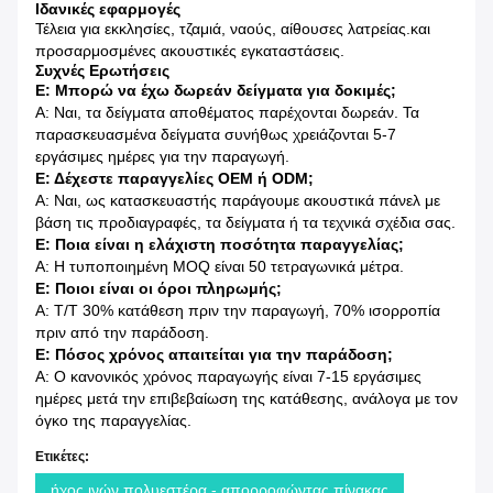
Ιδανικές εφαρμογές
Τέλεια για εκκλησίες, τζαμιά, ναούς, αίθουσες λατρείας.και
προσαρμοσμένες ακουστικές εγκαταστάσεις.
Συχνές Ερωτήσεις
Ε: Μπορώ να έχω δωρεάν δείγματα για δοκιμές;
Α: Ναι, τα δείγματα αποθέματος παρέχονται δωρεάν. Τα
παρασκευασμένα δείγματα συνήθως χρειάζονται 5-7
εργάσιμες ημέρες για την παραγωγή.
Ε: Δέχεστε παραγγελίες OEM ή ODM;
Α: Ναι, ως κατασκευαστής παράγουμε ακουστικά πάνελ με
βάση τις προδιαγραφές, τα δείγματα ή τα τεχνικά σχέδια σας.
Ε: Ποια είναι η ελάχιστη ποσότητα παραγγελίας;
Α: Η τυποποιημένη MOQ είναι 50 τετραγωνικά μέτρα.
Ε: Ποιοι είναι οι όροι πληρωμής;
Α: T/T 30% κατάθεση πριν την παραγωγή, 70% ισορροπία
πριν από την παράδοση.
Ε: Πόσος χρόνος απαιτείται για την παράδοση;
Α: Ο κανονικός χρόνος παραγωγής είναι 7-15 εργάσιμες
ημέρες μετά την επιβεβαίωση της κατάθεσης, ανάλογα με τον
όγκο της παραγγελίας.
Ετικέτες:
ήχος ινών πολυεστέρα - απορροφώντας πίνακας