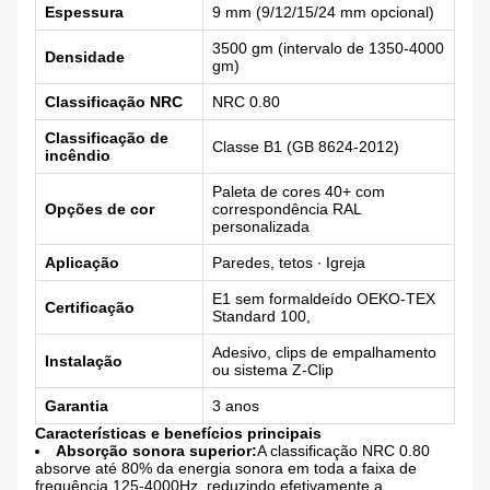
Espessura
9 mm (9/12/15/24 mm opcional)
3500 gm (intervalo de 1350-4000
Densidade
gm)
Classificação NRC
NRC 0.80
Classificação de
Classe B1 (GB 8624-2012)
incêndio
Paleta de cores 40+ com
Opções de cor
correspondência RAL
personalizada
Aplicação
Paredes, tetos ∙ Igreja
E1 sem formaldeído OEKO-TEX
Certificação
Standard 100,
Adesivo, clips de empalhamento
Instalação
ou sistema Z-Clip
Garantia
3 anos
Características e benefícios principais
Absorção sonora superior:
A classificação NRC 0.80
absorve até 80% da energia sonora em toda a faixa de
frequência 125-4000Hz, reduzindo efetivamente a