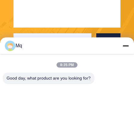
Envie
Mq
8:35 PM
Good day, what product are you looking for?
Guangzhou Mq Acoustic Materials Co., Ltd
sales002@mq-acoustics.co
m
0086-180-2241-8653
Edifício de Negócios KeZhu,
Rua ZhuJi, Distrito TianHe,