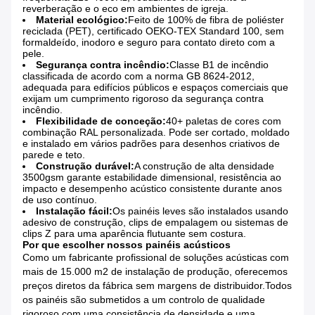
reverberação e o eco em ambientes de igreja.
Material ecológico:
Feito de 100% de fibra de poliéster
reciclada (PET), certificado OEKO-TEX Standard 100, sem
formaldeído, inodoro e seguro para contato direto com a
pele.
Segurança contra incêndio:
Classe B1 de incêndio
classificada de acordo com a norma GB 8624-2012,
adequada para edifícios públicos e espaços comerciais que
exijam um cumprimento rigoroso da segurança contra
incêndio.
Flexibilidade de conceção:
40+ paletas de cores com
combinação RAL personalizada. Pode ser cortado, moldado
e instalado em vários padrões para desenhos criativos de
parede e teto.
Construção durável:
A construção de alta densidade
3500gsm garante estabilidade dimensional, resistência ao
impacto e desempenho acústico consistente durante anos
de uso contínuo.
Instalação fácil:
Os painéis leves são instalados usando
adesivo de construção, clips de empalagem ou sistemas de
clips Z para uma aparência flutuante sem costura.
Por que escolher nossos painéis acústicos
Como um fabricante profissional de soluções acústicas com
mais de 15.000 m2 de instalação de produção, oferecemos
preços diretos da fábrica sem margens de distribuidor.Todos
os painéis são submetidos a um controlo de qualidade
rigoroso com uma consistência de densidade e uma