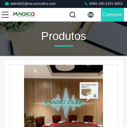
sales002@mq-acoustics.com
0086-180-2241-8653
Converse
Agora
Produtos