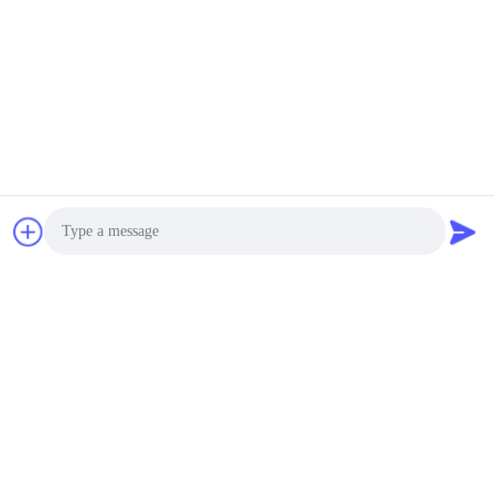
Invii
Guangzhou Mq Acoustic Materials Co., Ltd
sales002@mq-acoustics.co
m
0086-180-2241-8653
Edificio commerciale KeZhu,
strada ZhuJi, distretto TianH
Photo
e, GuangZhou, Cina
Video Call
Audio Call
Buona qualità della Cina pannello acustico in fibra di poliestere Fornitore.