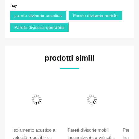
Tag:
parete divisoria acustica
Parete divisoria mobile
Parete divisoria operabile
prodotti simili
Isolamento acustico a
Pareti divisorie mobili
Pareti d
velocità regolabile
insonorizzate a velocità
insonori