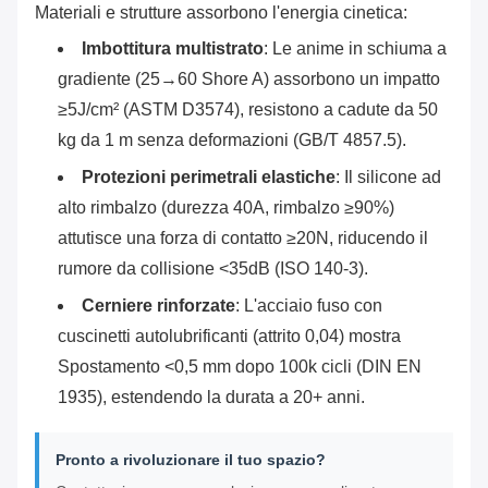
Materiali e strutture assorbono l'energia cinetica:
Imbottitura multistrato
‌: Le anime in schiuma a
gradiente (25→60 Shore A) assorbono un impatto
≥5J/cm² (ASTM D3574), resistono a cadute da 50
kg da 1 m senza deformazioni (GB/T 4857.5).
Protezioni perimetrali elastiche
‌: Il silicone ad
alto rimbalzo (durezza 40A, rimbalzo ≥90%)
attutisce una forza di contatto ≥20N, riducendo il
rumore da collisione <35dB (ISO 140-3).
Cerniere rinforzate
‌: L'acciaio fuso con
cuscinetti autolubrificanti (attrito 0,04) mostra
Spostamento <0,5 mm dopo 100k cicli (DIN EN
1935), estendendo la durata a 20+ anni.
Pronto a rivoluzionare il tuo spazio?