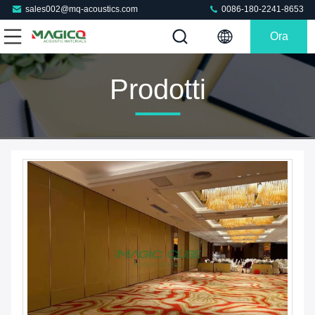
sales002@mq-acoustics.com
0086-180-2241-8653
Ora
Chiacchieri
Prodotti