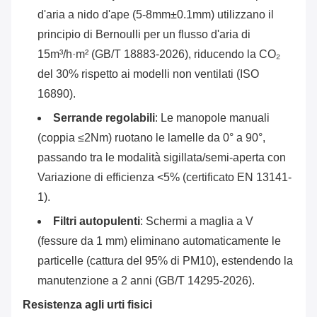
d'aria a nido d'ape (5-8mm±0.1mm) utilizzano il
principio di Bernoulli per un flusso d'aria di
15m³/h·m² (GB/T 18883-2026), riducendo la CO₂
del 30% rispetto ai modelli non ventilati (ISO
16890).
Serrande regolabili
‌: Le manopole manuali
(coppia ≤2Nm) ruotano le lamelle da 0° a 90°,
passando tra le modalità sigillata/semi-aperta con
Variazione di efficienza <5% (certificato EN 13141-
1).
Filtri autopulenti
‌: Schermi a maglia a V
(fessure da 1 mm) eliminano automaticamente le
particelle (cattura del 95% di PM10), estendendo la
manutenzione a 2 anni (GB/T 14295-2026).
Resistenza agli urti fisici