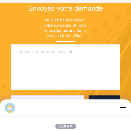
Envoyez votre demande
Veuillez nous envoyer 
votre demande et nous 
vous répondrons dans 
les plus brefs délais.
Envoyez
7:19 AM