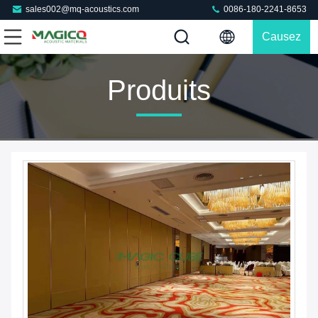
sales002@mq-acoustics.com
0086-180-2241-8653
Causez
Maintenant
Produits