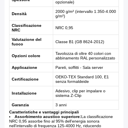
opzionale)
2000 g/m² (intervallo 1.350-4.000
Densità
g/m²)
Classificazione
NRC 0,95
NRC
Valutazione del
Classe B1 (GB 8624-2012)
fuoco
Tavolozza di oltre 40 colori con
Opzioni colore
abbinamento RAL personalizzato
Applicazione
Pareti, soffitti - Sala server
OEKO-TEX Standard 100, E1
Certificazione
senza formaldeide
Adesivo, clip per impalare o
Installazione
sistema Z-Clip
Garanzia
3 anni
Caratteristiche e vantaggi principali
Assorbimento acustico superiore:
La classificazione
NRC 0,95 assorbe fino al 95% dell'energia sonora
nell'intervallo di frequenza 125-4000 Hz, riducendo