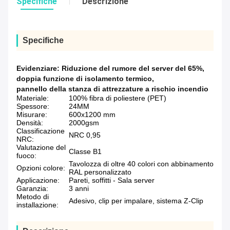
Specifiche
Descrizione
Specifiche
Evidenziare:
Riduzione del rumore del server del 65%
,
doppia funzione di isolamento termico
,
pannello della stanza di attrezzature a rischio incendio
Materiale:
100% fibra di poliestere (PET)
Spessore:
24MM
Misurare:
600x1200 mm
Densità:
2000gsm
Classificazione
NRC 0,95
NRC:
Valutazione del
Classe B1
fuoco:
Tavolozza di oltre 40 colori con abbinamento
Opzioni colore:
RAL personalizzato
Applicazione:
Pareti, soffitti - Sala server
Garanzia:
3 anni
Metodo di
Adesivo, clip per impalare, sistema Z-Clip
installazione: