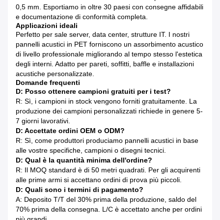
0,5 mm. Esportiamo in oltre 30 paesi con consegne affidabili
e documentazione di conformità completa.
Applicazioni ideali
Perfetto per sale server, data center, strutture IT. I nostri
pannelli acustici in PET forniscono un assorbimento acustico
di livello professionale migliorando al tempo stesso l'estetica
degli interni. Adatto per pareti, soffitti, baffle e installazioni
acustiche personalizzate.
Domande frequenti
D: Posso ottenere campioni gratuiti per i test?
R: Sì, i campioni in stock vengono forniti gratuitamente. La
produzione dei campioni personalizzati richiede in genere 5-
7 giorni lavorativi.
D: Accettate ordini OEM o ODM?
R: Sì, come produttori produciamo pannelli acustici in base
alle vostre specifiche, campioni o disegni tecnici.
D: Qual è la quantità minima dell'ordine?
R: Il MOQ standard è di 50 metri quadrati. Per gli acquirenti
alle prime armi si accettano ordini di prova più piccoli.
D: Quali sono i termini di pagamento?
A: Deposito T/T del 30% prima della produzione, saldo del
70% prima della consegna. L/C è accettato anche per ordini
più grandi.