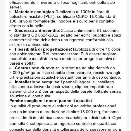
efficacemente il riverbero e l'eco negli ambienti delle sale
server.
Materiale ecologico:
Realizzato al 100% in fibra di
poliestere riciclato (PET), certificato OEKO-TEX Standard
100, privo di formaldeide, inodore e sicuro per il contatto
diretto con la pelle.
Sicurezza antincendio:
Classe antincendio B1 secondo
lo standard GB 8624-2012, adatto per edifici pubblici e spazi
commerciali che richiedono una rigorosa conformità alla
sicurezza antincendio.
Flessibilità di progettazione:
Tavolozza di oltre 40 colori
con abbinamento RAL personalizzato. Può essere tagliato,
modellato e installato in vari modelli per progetti creativi di
pareti e soffitti.
Costruzione durevole:
La struttura ad alta densità da
2.000 g/m² garantisce stabilità dimensionale, resistenza agli
urti e prestazioni acustiche costanti per anni di uso continuo.
Installazione semplice:
I pannelli leggeri si installano
utilizzando adesivo da costruzione, clip per impalatura o
sistemi di clip a Z per un aspetto della parete flottante senza
soluzione di continuità.
Perché scegliere i nostri pannelli acustici
In qualità di produttore di soluzioni acustiche professionali
con un impianto di produzione di oltre 15.000 mq, forniamo
prezzi diretti in fabbrica senza ricarichi per i distributori. Ogni
pannello è sottoposto a un rigoroso controllo di qualità con
consistenza della densità e tolleranza dello spessore entro ±