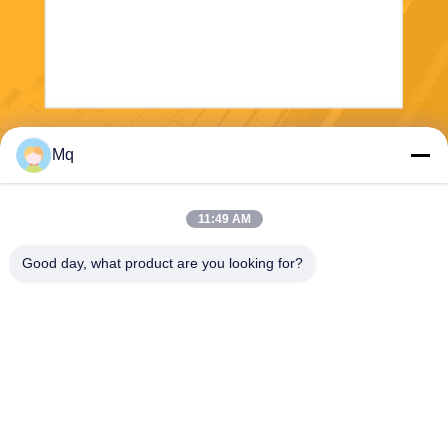
Invii
Mq
11:49 AM
Good day, what product are you looking for?
Guangzhou Mq Acoustic Materials Co., Ltd
sales002@mq-acoustics.co
m
0086-180-2241-8653
Edificio commerciale KeZhu,
strada ZhuJi, distretto TianH