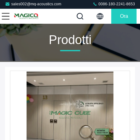
sales002@mq-acoustics.com
0086-180-2241-8653
Ora
Chiacchieri
Prodotti