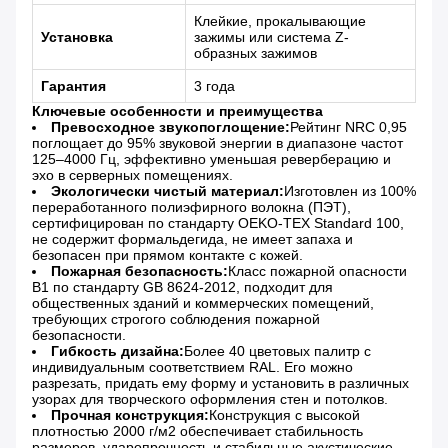
Клейкие, прокалывающие
Установка
зажимы или система Z-
образных зажимов
Гарантия
3 года
Ключевые особенности и преимущества
Превосходное звукопоглощение:
Рейтинг NRC 0,95
поглощает до 95% звуковой энергии в диапазоне частот
125–4000 Гц, эффективно уменьшая реверберацию и
эхо в серверных помещениях.
Экологически чистый материал:
Изготовлен из 100%
переработанного полиэфирного волокна (ПЭТ),
сертифицирован по стандарту OEKO-TEX Standard 100,
не содержит формальдегида, не имеет запаха и
безопасен при прямом контакте с кожей.
Пожарная безопасность:
Класс пожарной опасности
B1 по стандарту GB 8624-2012, подходит для
общественных зданий и коммерческих помещений,
требующих строгого соблюдения пожарной
безопасности.
Гибкость дизайна:
Более 40 цветовых палитр с
индивидуальным соответствием RAL. Его можно
разрезать, придать ему форму и установить в различных
узорах для творческого оформления стен и потолков.
Прочная конструкция:
Конструкция с высокой
плотностью 2000 г/м2 обеспечивает стабильность
размеров, ударопрочность и стабильные акустические