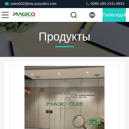
sales002@mq-acoustics.com
0086-180-2241-8653
Побеседуйт
Теперь
Продукты