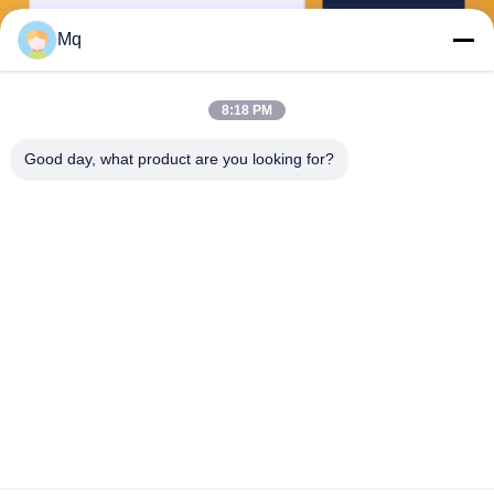
Отправьте
Mq
8:18 PM
Good day, what product are you looking for?
Guangzhou Mq Acoustic Materials Co., Ltd
sales002@mq-acoustics.co
m
0086-180-2241-8653
Бизнес здание KeZhu, улиц
а ZhuJi, район TianHe, Гуан
чжоу, Китай
Качество Китая хорошее акустическая панель из полиэфирных
волокон Доставщик. 2026 Guangzhou Mq Acoustic Materials Co., Ltd . Все