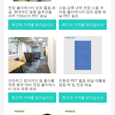
최고의 가격을 얻으십시오
최고의 가격을 얻으십시오
천장 폴리에스터 섬유 흡음 패
소음 감축 내부 천장 소음 격
널, 현대적인 음향 솔루션을
리용 폴리에스터 섬유 음향 패
위한 인테리어 PET 패널
널 PET 필트
최고의 가격을 얻으십시오
최고의 가격을 얻으십시오
최고의 가격을 얻으십시오
최고의 가격을 얻으십시오
안전하고 효과적인 음 흡수를
친환경 PET 흡음 패널 재활용
위한 화재 대비 천장 폴리에스
방음 벽 및 천장 패널
터 섬유 음향 패널
최고의 가격을 얻으십시오
최고의 가격을 얻으십시오