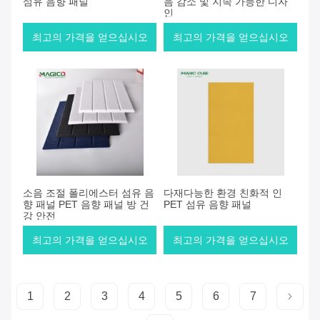
섬유 음향 패널
음 감소 및 지속 가능한 디자
인
최고의 가격을 얻으십시오
최고의 가격을 얻으십시오
최고의 가격을 얻으십시오
최고의 가격을 얻으십시오
소음 조절 폴리에스터 섬유 음
다재다능한 환경 친화적 인
향 패널 PET 음향 패널 방 건
PET 섬유 음향 패널
강 안전
최고의 가격을 얻으십시오
최고의 가격을 얻으십시오
1
2
3
4
5
6
7