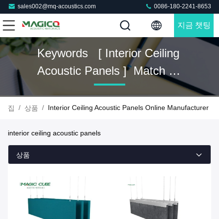
sales002@mq-acoustics.com
0086-180-2241-8653
지금 챗팅
하세요
Keywords [ Interior Ceiling
Acoustic Panels ] Match 98
상품
/
/
Interior Ceiling Acoustic Panels Online Manufacturer
집
상품
interior ceiling acoustic panels
상품