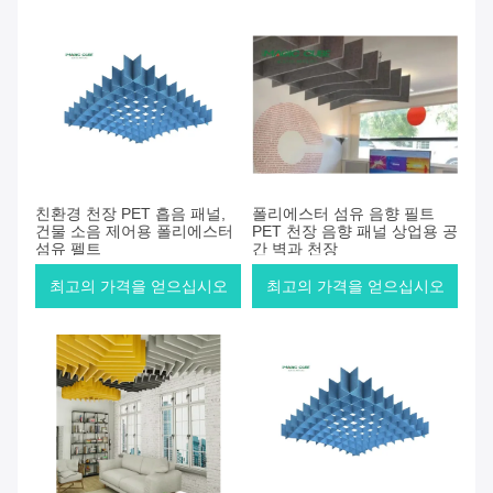
최고의 가격을 얻으십시오
최고의 가격을 얻으십시오
친환경 천장 PET 흡음 패널,
폴리에스터 섬유 음향 필트
건물 소음 제어용 폴리에스터
PET 천장 음향 패널 상업용 공
섬유 펠트
간 벽과 천장
최고의 가격을 얻으십시오
최고의 가격을 얻으십시오