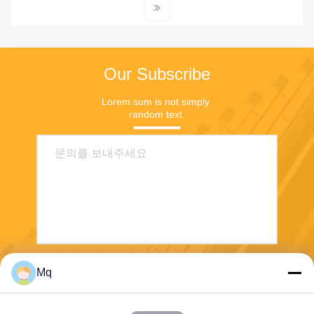
Our Subscribe
Lorem sum is not simply 
random text.
Mq
보내다