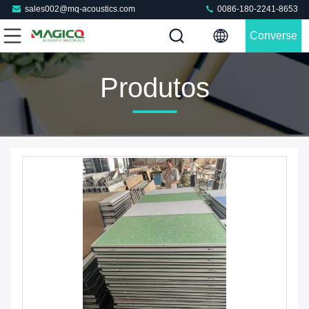
sales002@mq-acoustics.com
0086-180-2241-8653
Converse
Agora
Produtos