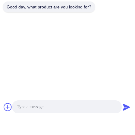
Good day, what product are you looking for?
Tags:
Parede divisória acústica
Parede divisória móvel
Parede divisória operável
produtos semelhantes
Velocidade ajustável
Divisória Móvel Acústica
Divisóri