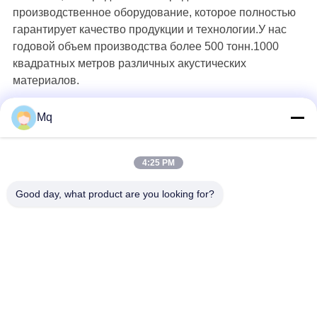
производственное оборудование, которое полностью
гарантирует качество продукции и технологии.У нас
годовой объем производства более 500 тонн.1000
квадратных метров различных акустических
материалов.
Mq
4:25 PM
Good day, what product are you looking for?
Guangzhou Mq Acoustic Materials Co., Ltd
sales002@mq-acoustics.co
m
0086-180-2241-8653
Бизнес здание KeZhu, улиц
а ZhuJi, район TianHe, Гуан