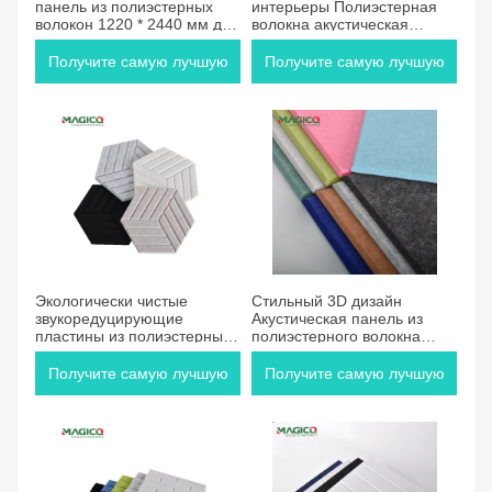
панель из полиэстерных
интерьеры Полиэстерная
волокон 1220 * 2440 мм для
волокна акустическая
развлекательных заведений
панель звукопоглощающая
акустическая панель на
Получите самую лучшую
Получите самую лучшую
заказ
цену
цену
Экологически чистые
Стильный 3D дизайн
звукоредуцирующие
Акустическая панель из
пластины из полиэстерных
полиэстерного волокна
волокон с декоративной 3D
толщина 9/12/24 мм
отделкой
Получите самую лучшую
Получите самую лучшую
цену
цену