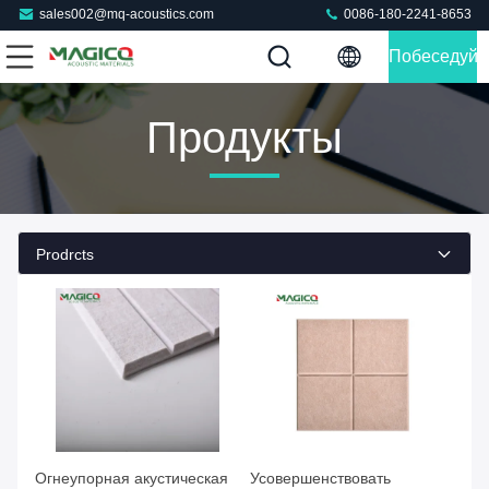
sales002@mq-acoustics.com
0086-180-2241-8653
Побеседуйт
Теперь
Продукты
Prodrcts
Огнеупорная акустическая
Усовершенствовать