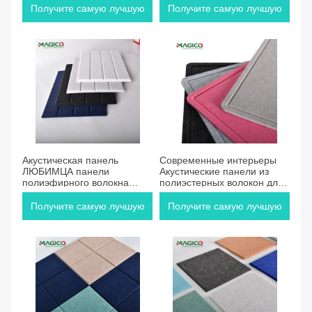
Получите самую лучшую
Получите самую лучшую
цену
цену
Акустическая панель
Современные интерьеры
ЛЮБИМЦА панели
Акустические панели из
полиэфирного волокна
полиэстерных волокон для
шумоподавления для
многофункционального
сейфа для здоровья
зала
Получите самую лучшую
Получите самую лучшую
комнаты
цену
цену