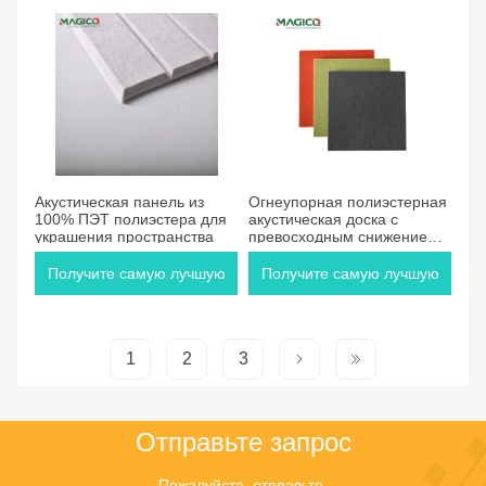
цену
цену
Акустическая панель из
Огнеупорная полиэстерная
100% ПЭТ полиэстера для
акустическая доска с
украшения пространства
превосходным снижением
шума 12 "X12"
Получите самую лучшую
Получите самую лучшую
цену
цену
1
2
3
Отправьте запрос
Пожалуйста, отправьте 