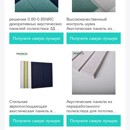
решение 0.80-0.85NRC
Высококачественный
декоративных акустических
контроль шума
панелей полиэстера 3Д
Акустическая панель из
звукоизоляционное
полиэстерных волокон с
элегантной 3D отделкой
Получите самую лучшую
Получите самую лучшую
цену
цену
Стильная
Акустические панели из
звукопоглощающая
переработанного
акустическая панель в
полиэстера для потолка
современном доме
для офиса и студии
Получите самую лучшую
Получите самую лучшую