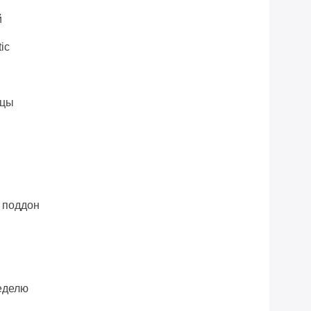
й
ic
ицы
, поддон
еделю