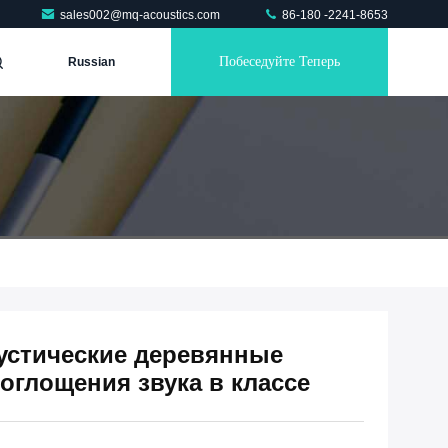
sales002@mq-acoustics.com
86-180 -2241-8653
Побеседуйте Теперь
Russian
устические деревянные
оглощения звука в классе