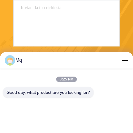
Invii
Mq
3:25 PM
Good day, what product are you looking for?
Guangzhou Mq Acoustic Materials Co., Ltd
sales002@mq-acoustics.co
m
0086-180-2241-8653