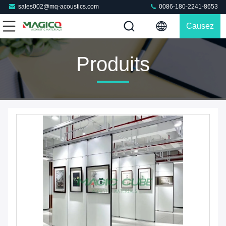
sales002@mq-acoustics.com
0086-180-2241-8653
Causez
Maintenant
Produits