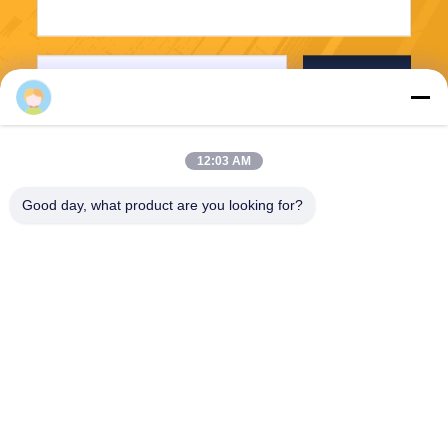
Envoyez
Mq
12:03 AM
Good day, what product are you looking for?
Guangzhou Mq Acoustic Materials Co., Ltd
sales002@mq-acoustics.co
m
0086-180-2241-8653
Le bâtiment commercial KeZ
hu, rue ZhuJi, district TianH
e, GuangZhou, Chine