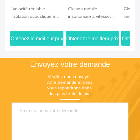
Velocité réglable
Cloison mobile
Cloison
isolation acoustique mur
insonorisée à vitesse
insonori
de séparation mobile
réglable avec une
réglabl
avec une grande
grande flexibilité pour
grande f
Obtenez le meilleur prix
Obtenez le meilleur prix
Obtenez 
flexibilité pour les
les salles de conférence
division
espaces de travail en
et d'événements
de l'es
commun
Envoyez votre demande
Veuillez nous envoyer 
votre demande et nous 
vous répondrons dans 
les plus brefs délais.