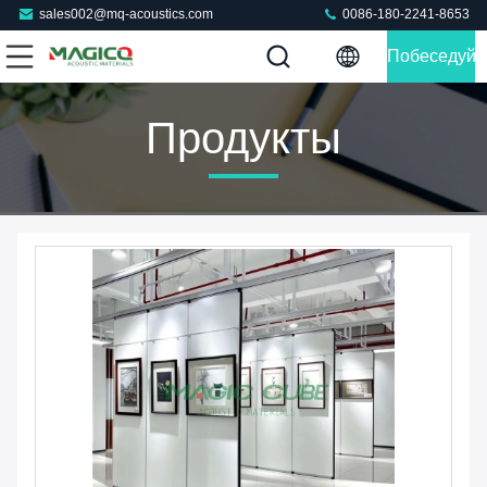
sales002@mq-acoustics.com
0086-180-2241-8653
Побеседуйт
Теперь
Продукты