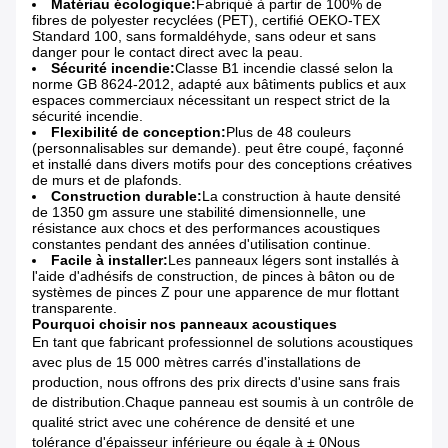
Matériau écologique:
Fabriqué à partir de 100% de
fibres de polyester recyclées (PET), certifié OEKO-TEX
Standard 100, sans formaldéhyde, sans odeur et sans
danger pour le contact direct avec la peau.
Sécurité incendie:
Classe B1 incendie classé selon la
norme GB 8624-2012, adapté aux bâtiments publics et aux
espaces commerciaux nécessitant un respect strict de la
sécurité incendie.
Flexibilité de conception:
Plus de 48 couleurs
(personnalisables sur demande). peut être coupé, façonné
et installé dans divers motifs pour des conceptions créatives
de murs et de plafonds.
Construction durable:
La construction à haute densité
de 1350 gm assure une stabilité dimensionnelle, une
résistance aux chocs et des performances acoustiques
constantes pendant des années d'utilisation continue.
Facile à installer:
Les panneaux légers sont installés à
l'aide d'adhésifs de construction, de pinces à bâton ou de
systèmes de pinces Z pour une apparence de mur flottant
transparente.
Pourquoi choisir nos panneaux acoustiques
En tant que fabricant professionnel de solutions acoustiques
avec plus de 15 000 mètres carrés d'installations de
production, nous offrons des prix directs d'usine sans frais
de distribution.Chaque panneau est soumis à un contrôle de
qualité strict avec une cohérence de densité et une
tolérance d'épaisseur inférieure ou égale à ± 0Nous