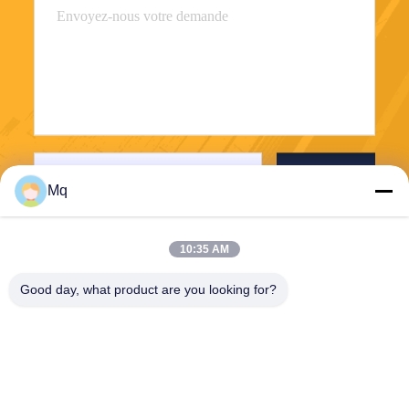
Envoyez
Mq
10:35 AM
Good day, what product are you looking for?
Guangzhou Mq Acoustic Materials Co., Ltd
sales002@mq-acoustics.co
m
0086-180-2241-8653