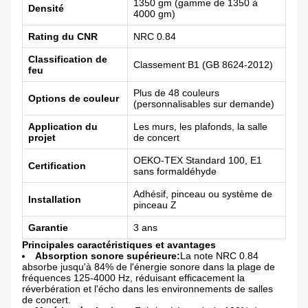
1350 gm (gamme de 1350 à
Densité
4000 gm)
Rating du CNR
NRC 0.84
Classification de
Classement B1 (GB 8624-2012)
feu
Plus de 48 couleurs
Options de couleur
(personnalisables sur demande)
Application du
Les murs, les plafonds, la salle
projet
de concert
OEKO-TEX Standard 100, E1
Certification
sans formaldéhyde
Adhésif, pinceau ou système de
Installation
pinceau Z
Garantie
3 ans
Principales caractéristiques et avantages
Absorption sonore supérieure:
La note NRC 0.84
absorbe jusqu'à 84% de l'énergie sonore dans la plage de
fréquences 125-4000 Hz, réduisant efficacement la
réverbération et l'écho dans les environnements de salles
de concert.