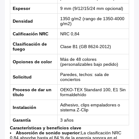
Espesor
9 mm (9/12/15/24 mm opcional)
1350 g/m2 (rango de 1350-4000
Densidad
g/m2)
Calificación NRC
NRC 0,84
Clasificación de
Clase B1 (GB 8624-2012)
fuego
Más de 48 colores
Opciones de color
(personalizables bajo pedido)
Paredes, techos: sala de
Solicitud
conciertos
Proceso de dar un
OEKO-TEX Standard 100, E1 Sin
título
formaldehído
Adhesivo, clips empaladores o
Instalación
sistema Z-Clip
Garantía
3 años
Características y beneficios clave
Absorción de sonido superior:
La clasificación NRC
0,84 absorbe hasta el 84 % de la energía sonora en el