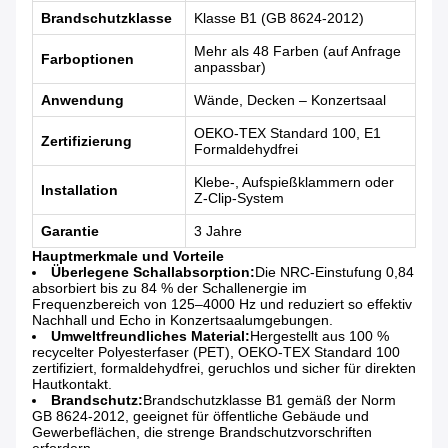
Brandschutzklasse
Klasse B1 (GB 8624-2012)
Mehr als 48 Farben (auf Anfrage
Farboptionen
anpassbar)
Anwendung
Wände, Decken – Konzertsaal
OEKO-TEX Standard 100, E1
Zertifizierung
Formaldehydfrei
Klebe-, Aufspießklammern oder
Installation
Z-Clip-System
Garantie
3 Jahre
Hauptmerkmale und Vorteile
Überlegene Schallabsorption:
Die NRC-Einstufung 0,84
absorbiert bis zu 84 % der Schallenergie im
Frequenzbereich von 125–4000 Hz und reduziert so effektiv
Nachhall und Echo in Konzertsaalumgebungen.
Umweltfreundliches Material:
Hergestellt aus 100 %
recycelter Polyesterfaser (PET), OEKO-TEX Standard 100
zertifiziert, formaldehydfrei, geruchlos und sicher für direkten
Hautkontakt.
Brandschutz:
Brandschutzklasse B1 gemäß der Norm
GB 8624-2012, geeignet für öffentliche Gebäude und
Gewerbeflächen, die strenge Brandschutzvorschriften