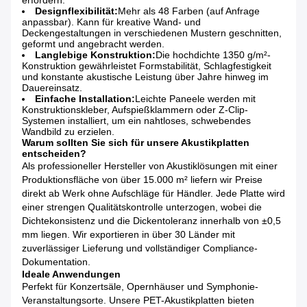
erfordern.
Designflexibilität:
Mehr als 48 Farben (auf Anfrage
anpassbar). Kann für kreative Wand- und
Deckengestaltungen in verschiedenen Mustern geschnitten,
geformt und angebracht werden.
Langlebige Konstruktion:
Die hochdichte 1350 g/m²-
Konstruktion gewährleistet Formstabilität, Schlagfestigkeit
und konstante akustische Leistung über Jahre hinweg im
Dauereinsatz.
Einfache Installation:
Leichte Paneele werden mit
Konstruktionskleber, Aufspießklammern oder Z-Clip-
Systemen installiert, um ein nahtloses, schwebendes
Wandbild zu erzielen.
Warum sollten Sie sich für unsere Akustikplatten
entscheiden?
Als professioneller Hersteller von Akustiklösungen mit einer
Produktionsfläche von über 15.000 m² liefern wir Preise
direkt ab Werk ohne Aufschläge für Händler. Jede Platte wird
einer strengen Qualitätskontrolle unterzogen, wobei die
Dichtekonsistenz und die Dickentoleranz innerhalb von ±0,5
mm liegen. Wir exportieren in über 30 Länder mit
zuverlässiger Lieferung und vollständiger Compliance-
Dokumentation.
Ideale Anwendungen
Perfekt für Konzertsäle, Opernhäuser und Symphonie-
Veranstaltungsorte. Unsere PET-Akustikplatten bieten