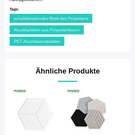
Tags:
schalldämpfendes Brett des Polyesters
Akustikplatten aus Polyesterfasern
PET-Akustikwandplatten
Ähnliche Produkte