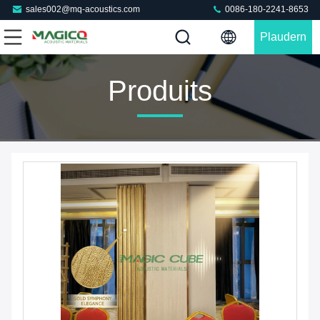
sales002@mq-acoustics.com
0086-180-2241-8653
Plaudern
Sie Jetzt
Produits