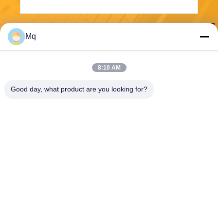
Senden Sie
Mq
8:10 AM
Good day, what product are you looking for?
Guangzhou Mq Acoustic Materials Co., Ltd
sales002@mq-acoustics.co
m
0086-180-2241-8653
Das Geschäftsgebäude KeZ
hu, ZhuJi Road, TianHe Dist
rict, GuangZhou, China