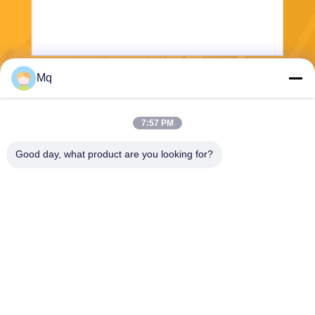
Mq
보내다
7:57 PM
Good day, what product are you looking for?
Guangzhou Mq Acoustic Materials Co., Ltd
sales002@mq-acoustics.co
m
0086-180-2241-8653
중국 광저우 시 천헤 구 쑤지
로드, 케주 비즈니스 빌딩