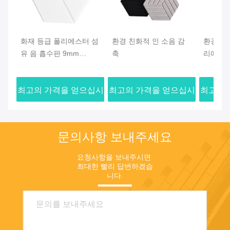
화재 등급 폴리에스터 섬
환경 친화적 인 소음 감
환경 친
유 음 흡수판 9mm
축
리에스터
12mm 24mm 두께
터 음 흡
3700gs
최고의 가격을 얻으십시
최고의 가격을 얻으십시
최고의 
오
오
문의사항 보내주세요
요청사항을 보내주시면 
최대한 빨리 답변하겠습
니다.