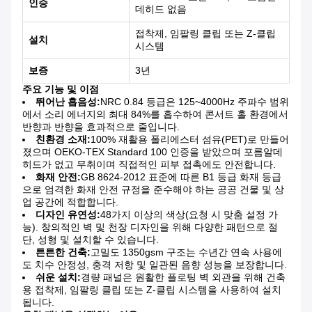
인증
데히드 없음
접착제, 임팔링 클립 또는 Z-클립
설치
시스템
보증
3년
주요 기능 및 이점
뛰어난 흡음성:
NRC 0.84 등급은 125~4000Hz 주파수 범위
에서 소리 에너지의 최대 84%를 흡수하여 콘서트 홀 환경에서
반향과 반향을 효과적으로 줄입니다.
친환경 소재:
100% 재활용 폴리에스터 섬유(PET)로 만들어
졌으며 OEKO-TEX Standard 100 인증을 받았으며 포름알데
히드가 없고 무취이며 직접적인 피부 접촉에도 안전합니다.
화재 안전:
GB 8624-2012 표준에 따른 B1 등급 화재 등급
으로 엄격한 화재 안전 규정을 준수해야 하는 공공 건물 및 상
업 공간에 적합합니다.
디자인 유연성:
48가지 이상의 색상(요청 시 맞춤 설정 가
능). 창의적인 벽 및 천장 디자인을 위해 다양한 패턴으로 절
단, 성형 및 설치할 수 있습니다.
튼튼한 건축:
고밀도 1350gsm 구조는 수년간 연속 사용에
도 치수 안정성, 충격 저항 및 일관된 음향 성능을 보장합니다.
쉬운 설치:
경량 패널은 원활한 플로팅 벽 외관을 위해 건축
용 접착제, 임팔링 클립 또는 Z-클립 시스템을 사용하여 설치
됩니다.