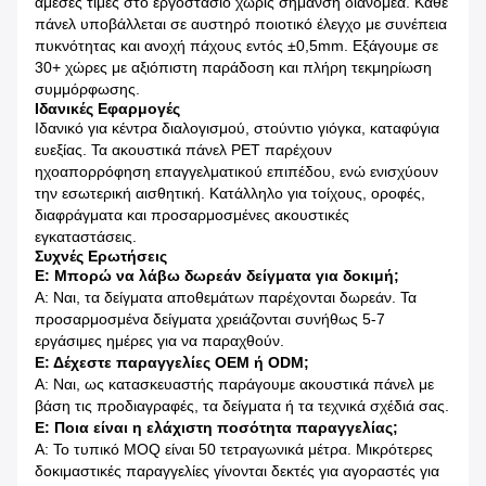
άμεσες τιμές στο εργοστάσιο χωρίς σήμανση διανομέα. Κάθε
πάνελ υποβάλλεται σε αυστηρό ποιοτικό έλεγχο με συνέπεια
πυκνότητας και ανοχή πάχους εντός ±0,5mm. Εξάγουμε σε
30+ χώρες με αξιόπιστη παράδοση και πλήρη τεκμηρίωση
συμμόρφωσης.
Ιδανικές Εφαρμογές
Ιδανικό για κέντρα διαλογισμού, στούντιο γιόγκα, καταφύγια
ευεξίας. Τα ακουστικά πάνελ PET παρέχουν
ηχοαπορρόφηση επαγγελματικού επιπέδου, ενώ ενισχύουν
την εσωτερική αισθητική. Κατάλληλο για τοίχους, οροφές,
διαφράγματα και προσαρμοσμένες ακουστικές
εγκαταστάσεις.
Συχνές Ερωτήσεις
Ε: Μπορώ να λάβω δωρεάν δείγματα για δοκιμή;
Α: Ναι, τα δείγματα αποθεμάτων παρέχονται δωρεάν. Τα
προσαρμοσμένα δείγματα χρειάζονται συνήθως 5-7
εργάσιμες ημέρες για να παραχθούν.
Ε: Δέχεστε παραγγελίες OEM ή ODM;
Α: Ναι, ως κατασκευαστής παράγουμε ακουστικά πάνελ με
βάση τις προδιαγραφές, τα δείγματα ή τα τεχνικά σχέδιά σας.
Ε: Ποια είναι η ελάχιστη ποσότητα παραγγελίας;
Α: Το τυπικό MOQ είναι 50 τετραγωνικά μέτρα. Μικρότερες
δοκιμαστικές παραγγελίες γίνονται δεκτές για αγοραστές για