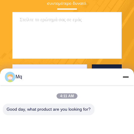
συντομότερο δυνατό.
Στείλετε
Mq
4:11 AM
Good day, what product are you looking for?
Guangzhou Mq Acoustic Materials Co., Ltd
sales002@mq-acoustics.co