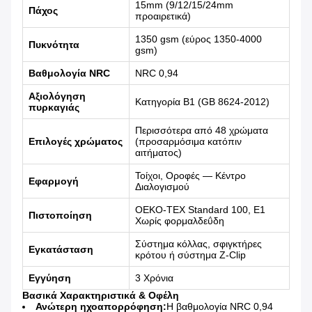
15mm (9/12/15/24mm
Πάχος
προαιρετικά)
1350 gsm (εύρος 1350-4000
Πυκνότητα
gsm)
Βαθμολογία NRC
NRC 0,94
Αξιολόγηση
Κατηγορία B1 (GB 8624-2012)
πυρκαγιάς
Περισσότερα από 48 χρώματα
Επιλογές χρώματος
(προσαρμόσιμα κατόπιν
αιτήματος)
Τοίχοι, Οροφές — Κέντρο
Εφαρμογή
Διαλογισμού
OEKO-TEX Standard 100, E1
Πιστοποίηση
Χωρίς φορμαλδεΰδη
Σύστημα κόλλας, σφιγκτήρες
Εγκατάσταση
κρότου ή σύστημα Z-Clip
Εγγύηση
3 Χρόνια
Βασικά Χαρακτηριστικά & Οφέλη
Ανώτερη ηχοαπορρόφηση:
Η βαθμολογία NRC 0,94