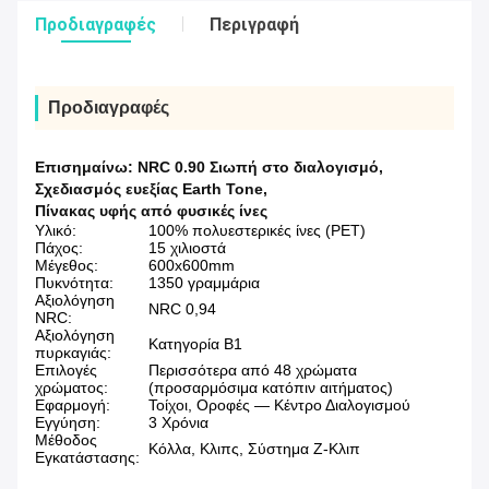
Προδιαγραφές
Περιγραφή
Προδιαγραφές
Επισημαίνω:
NRC 0.90 Σιωπή στο διαλογισμό
,
Σχεδιασμός ευεξίας Earth Tone
,
Πίνακας υφής από φυσικές ίνες
Υλικό:
100% πολυεστερικές ίνες (PET)
Πάχος:
15 χιλιοστά
Μέγεθος:
600x600mm
Πυκνότητα:
1350 γραμμάρια
Αξιολόγηση
NRC 0,94
NRC:
Αξιολόγηση
Κατηγορία Β1
πυρκαγιάς:
Επιλογές
Περισσότερα από 48 χρώματα
χρώματος:
(προσαρμόσιμα κατόπιν αιτήματος)
Εφαρμογή:
Τοίχοι, Οροφές — Κέντρο Διαλογισμού
Εγγύηση:
3 Χρόνια
Μέθοδος
Κόλλα, Κλιπς, Σύστημα Ζ-Κλιπ
Εγκατάστασης: