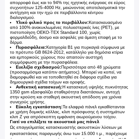
απορροφά έως και το 94% της ηχητικής ενέργειας σε εύρος
συχνοτήτων 125-4000 Hz, μειώνοντας αποτελεσματικά την
αντήχηση και την ηχώ σε περιβάλλοντα κέντρου
διαλογισμού.
Υλικό φιλικό προς το περιβάλλον:
Κατασκευασμένο
από 100% ανακυκλωμένες πολυεστερικές ίνες (PET), με
πιστοποίηση OEKO-TEX Standard 100, χωρίς
φορμαλδεΰδη, άοσμο και ασφαλές για άμεση επαφή με το
δέρμα.
Πυρασφάλεια:
Κατηγορία Β1 για πυρκαγιά σύμφωνα με
το πρότυπο GB 8624-2012, κατάλληλο για δημόσια κτίρια
και εμπορικούς χώρους που απαιτούν αυστηρή
συμμόρφωση με την πυρασφάλεια.
Ευελιξία σχεδιασμού:
Περισσότερα από 48 χρώματα
(προσαρμόσιμα κατόπιν αιτήματος). Μπορεί να κοπεί, να
διαμορφωθεί και να τοποθετηθεί σε διάφορα σχέδια για
δημιουργικά σχέδια τοίχων και οροφής.
Ανθεκτική κατασκευή:
Η κατασκευή υψηλής πυκνότητας
1350 gsm εξασφαλίζει σταθερότητα διαστάσεων, αντοχή
στην κρούση και σταθερή ακουστική απόδοση για χρόνια
συνεχούς χρήσης.
Εύκολη εγκατάσταση:
Τα ελαφριά πάνελ εγκαθίστανται
με χρήση δομικής κόλλας, κλιπ πρόσφυσης ή συστημάτων
κλιπ Z για απρόσκοπτη εμφάνιση αιωρούμενου τοίχου.
Γιατί να επιλέξετε τα ακουστικά μας πάνελ
Ως επαγγελματίας κατασκευαστής ακουστικών λύσεων με
εγκαταστάσεις παραγωγής άνω των 15.000 τ.μ., παρέχουμε