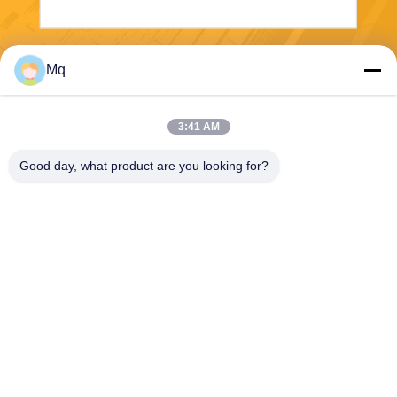
Invii
Mq
3:41 AM
Good day, what product are you looking for?
Guangzhou Mq Acoustic Materials Co., Ltd
sales002@mq-acoustics.co
m
0086-180-2241-8653
Edificio commerciale KeZhu,
strada ZhuJi, distretto TianH
e, GuangZhou, Cina