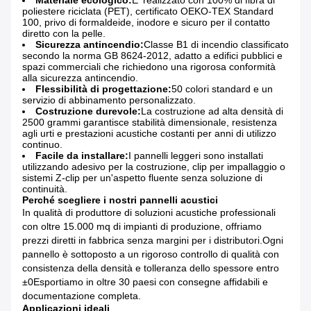
Materiale ecologico:
E' realizzato con 100% di fibra di
poliestere riciclata (PET), certificato OEKO-TEX Standard
100, privo di formaldeide, inodore e sicuro per il contatto
diretto con la pelle.
Sicurezza antincendio:
Classe B1 di incendio classificato
secondo la norma GB 8624-2012, adatto a edifici pubblici e
spazi commerciali che richiedono una rigorosa conformità
alla sicurezza antincendio.
Flessibilità di progettazione:
50 colori standard e un
servizio di abbinamento personalizzato.
Costruzione durevole:
La costruzione ad alta densità di
2500 grammi garantisce stabilità dimensionale, resistenza
agli urti e prestazioni acustiche costanti per anni di utilizzo
continuo.
Facile da installare:
I pannelli leggeri sono installati
utilizzando adesivo per la costruzione, clip per impallaggio o
sistemi Z-clip per un'aspetto fluente senza soluzione di
continuità.
Perché scegliere i nostri pannelli acustici
In qualità di produttore di soluzioni acustiche professionali
con oltre 15.000 mq di impianti di produzione, offriamo
prezzi diretti in fabbrica senza margini per i distributori.Ogni
pannello è sottoposto a un rigoroso controllo di qualità con
consistenza della densità e tolleranza dello spessore entro
±0Esportiamo in oltre 30 paesi con consegne affidabili e
documentazione completa.
Applicazioni ideali