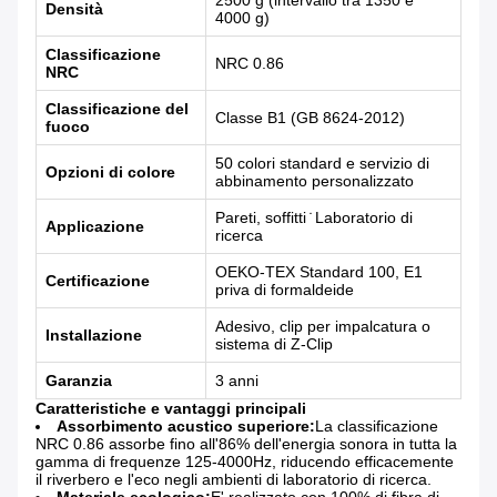
2500 g (intervallo tra 1350 e
Densità
4000 g)
Classificazione
NRC 0.86
NRC
Classificazione del
Classe B1 (GB 8624-2012)
fuoco
50 colori standard e servizio di
Opzioni di colore
abbinamento personalizzato
Pareti, soffitti ̇ Laboratorio di
Applicazione
ricerca
OEKO-TEX Standard 100, E1
Certificazione
priva di formaldeide
Adesivo, clip per impalcatura o
Installazione
sistema di Z-Clip
Garanzia
3 anni
Caratteristiche e vantaggi principali
Assorbimento acustico superiore:
La classificazione
NRC 0.86 assorbe fino all'86% dell'energia sonora in tutta la
gamma di frequenze 125-4000Hz, riducendo efficacemente
il riverbero e l'eco negli ambienti di laboratorio di ricerca.