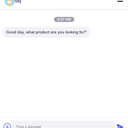
Mq
8:57 AM
Good day, what product are you looking for?
Guangzhou Mq Acoustic Materials Co., Ltd
sales002@mq-acoustics.co
m
0086-180-2241-8653
Бизнес здание KeZhu, улиц
а ZhuJi, район TianHe, Гуан
чжоу, Китай
Качество Китая хорошее акустическая панель из полиэфирных
волокон Доставщик. 2026 Guangzhou Mq Acoustic Materials Co., Ltd . Все
права защищены.