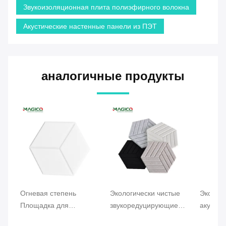
Звукоизоляционная плита полиэфирного волокна
Акустические настенные панели из ПЭТ
аналогичные продукты
Огневая степень
Экологически чистые
Экологи
Площадка для
звукоредуцирующие
акустич
абсорбции звука из
пластины из
полиэс