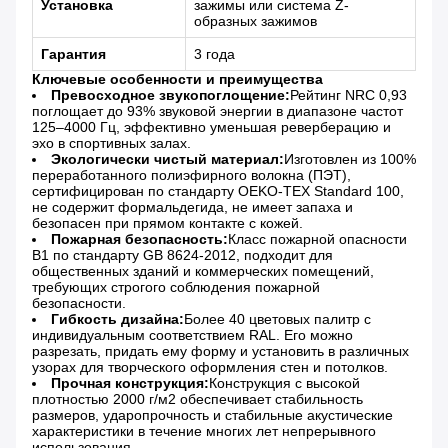
Установка
зажимы или система Z-
образных зажимов
Гарантия
3 года
Ключевые особенности и преимущества
Превосходное звукопоглощение:
Рейтинг NRC 0,93
поглощает до 93% звуковой энергии в диапазоне частот
125–4000 Гц, эффективно уменьшая реверберацию и
эхо в спортивных залах.
Экологически чистый материал:
Изготовлен из 100%
переработанного полиэфирного волокна (ПЭТ),
сертифицирован по стандарту OEKO-TEX Standard 100,
не содержит формальдегида, не имеет запаха и
безопасен при прямом контакте с кожей.
Пожарная безопасность:
Класс пожарной опасности
B1 по стандарту GB 8624-2012, подходит для
общественных зданий и коммерческих помещений,
требующих строгого соблюдения пожарной
безопасности.
Гибкость дизайна:
Более 40 цветовых палитр с
индивидуальным соответствием RAL. Его можно
разрезать, придать ему форму и установить в различных
узорах для творческого оформления стен и потолков.
Прочная конструкция:
Конструкция с высокой
плотностью 2000 г/м2 обеспечивает стабильность
размеров, ударопрочность и стабильные акустические
характеристики в течение многих лет непрерывного
использования.