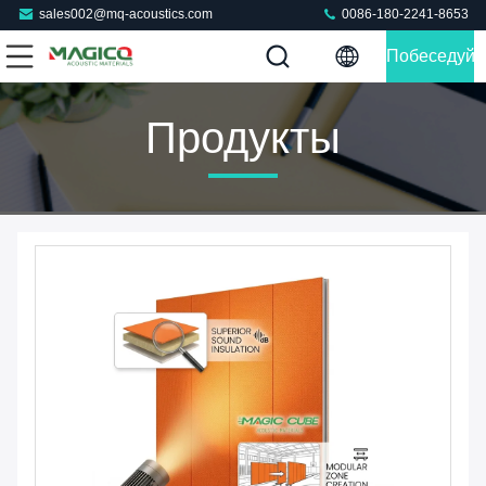
sales002@mq-acoustics.com
0086-180-2241-8653
Побеседуйт
Теперь
Продукты