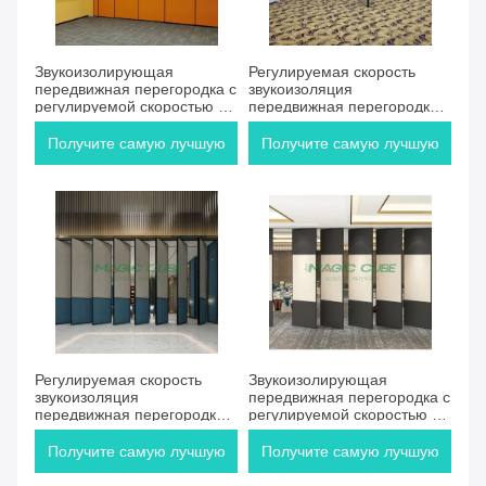
Звукоизолирующая
Регулируемая скорость
передвижная перегородка с
звукоизоляция
регулируемой скоростью и
передвижная перегородка с
высокой гибкостью для
высокой гибкостью для
профессионального
совместных рабочих мест
Получите самую лучшую
Получите самую лучшую
зонирования пространства
цену
цену
Регулируемая скорость
Звукоизолирующая
звукоизоляция
передвижная перегородка с
передвижная перегородка с
регулируемой скоростью и
высокой гибкостью для
высокой гибкостью для
профессионального
профессионального
Получите самую лучшую
Получите самую лучшую
пространства
зонирования пространства