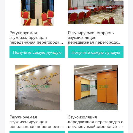
Регулируемая
Регулируемая скорость
звукоизолирующая
звукоизоляция
передвижная перегородка с
передвижная перегородка с
высокой гибкостью для
высокой гибкостью для
планировок открытого типа
профессионального
Получите самую лучшую
Получите самую лучшую
пространства
цену
цену
Регулируемая
Звукоизоляция
звукоизолирующая
передвижная перегородка с
передвижная перегородка с
регулируемой скоростью и
высокой гибкостью для
высокой гибкостью для